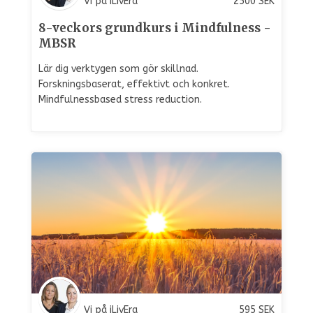
Vi på iLivEra
2500
SEK
8-veckors grundkurs i Mindfulness -
MBSR
Lär dig verktygen som gör skillnad.
Forskningsbaserat, effektivt och konkret.
Mindfulnessbased stress reduction.
Vi på iLivEra
595
SEK