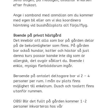
Sista dagen, på fredagen, avslutar vi kursen
efter frukost.
Ange i samband med anmälan om du kommer
med egen bil eller om vi ska koordinera
hämtning vid busshållsplats alt färja/flyg.
Boende på privat hästgård
Det innebär att alla som bor på gården delar
på de bekvämligheter som finns. På gården
bor också hundar, katter och hästar så just
denna kurs passar kanske inte dig som är
allergisk, det avgör såklart du. Boende i
enkla, mysiga flerbäddsrum ingår.
Beroende på antalet deltagare bor vi 2 - 4
personer per rum. I mån av plats finns
möjlighet till enkelrum. Dusch och toalett finns
utanför rummen.
OBS! Blir det fullt på gården kommer 1-2
personer inkvarteras hos vår