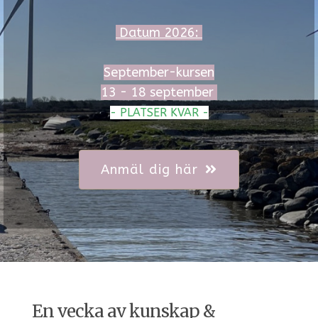
Datum 2026:
September-kursen
13 - 18 september
- PLATSER KVAR -
Anmäl dig här
En vecka av kunskap &