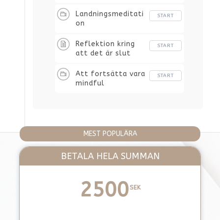
Landningsmeditati
START
on
Reflektion kring
START
att det är slut
Att fortsätta vara
START
mindful
MEST POPULÄRA
BETALA HELA SUMMAN
2500
SEK