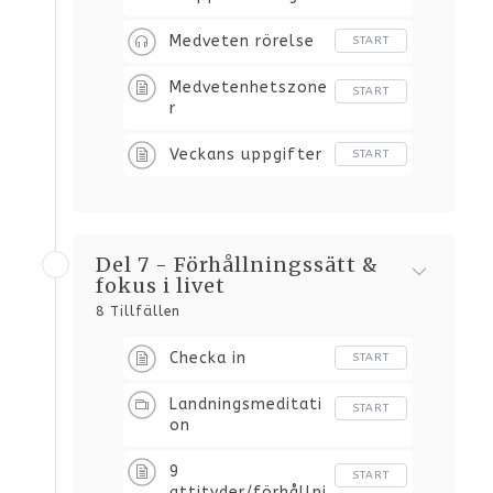
Medveten rörelse
START
Medvetenhetszone
START
r
Veckans uppgifter
START
Del 7 - Förhållningssätt &
fokus i livet
8 Tillfällen
Checka in
START
Landningsmeditati
START
on
9
START
attityder/förhållni