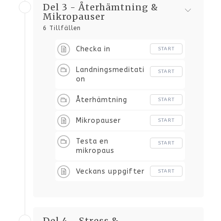
Del 3 - Återhämtning &
Mikropauser
6 Tillfällen
Checka in
START
Landningsmeditati
START
on
Återhämtning
START
Mikropauser
START
Testa en
START
mikropaus
Veckans uppgifter
START
Del 4 - Stress &