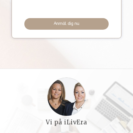
Anmäl dig nu
Vi på iLivEra